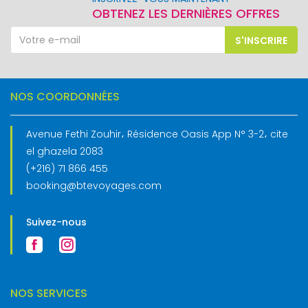
OBTENEZ LES DERNIÈRES OFFRES
S'INSCRIRE
NOS COORDONNÉES
Avenue Fethi Zouhir، Résidence Oasis App N° 3-2، cite
el ghazela 2083
(+216) 71 866 455
booking@btevoyages.com
Suivez-nous
NOS SERVICES