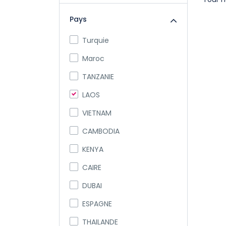
Pays
Turquie
Maroc
TANZANIE
LAOS
VIETNAM
CAMBODIA
KENYA
CAIRE
DUBAI
ESPAGNE
THAILANDE