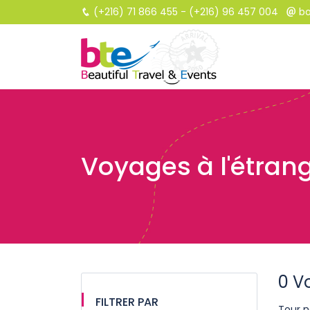
(+216) 71 866 455 - (+216) 96 457 004
bo
Voyages à l'étran
0 V
FILTRER PAR
Tour n