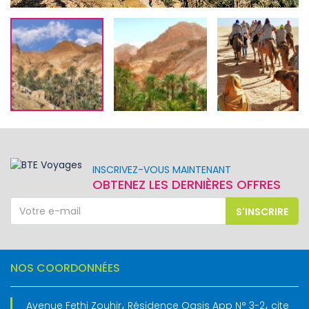
INSCRIVEZ-VOUS MAINTENANT
OBTENEZ LES DERNIÈRES OFFRES
S'INSCRIRE
NOS COORDONNÉES
Avenue Fethi Zouhir، Résidence Oasis App N° 3-2، cite