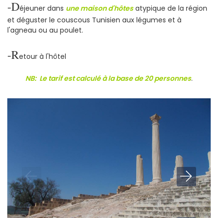
D
-
éjeuner dans
u
n
e maison d'hôtes
atypique de la région
et déguster le couscous Tunisien aux légumes et à
l'agneau ou au poulet.
R
-
etour à l'hôtel
NB: Le tarif est calculé à la base de 20 personnes
.