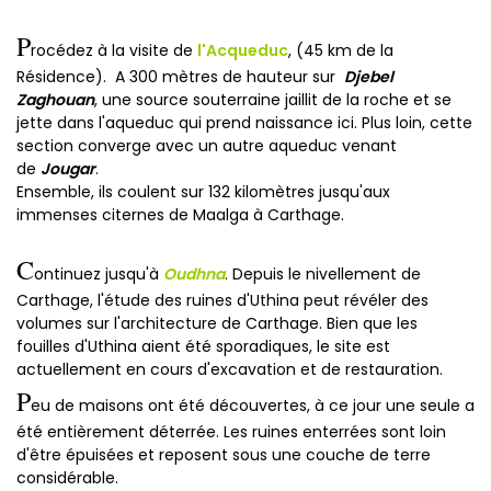
P
rocédez à la visite de
l'Acqueduc
, (45 km de la
Résidence). A 300 mètres de hauteur sur
Djebel
Zaghouan
, une source souterraine jaillit de la roche et se
jette dans l'aqueduc qui prend naissance ici. Plus loin, cette
section converge avec un autre aqueduc venant
de
Jougar
.
Ensemble, ils coulent sur 132 kilomètres jusqu'aux
immenses citernes de Maalga à Carthage.
C
ontinuez jusqu'à
Oudhna
. Depuis le nivellement de
Carthage, l'étude des ruines d'Uthina peut révéler des
volumes sur l'architecture de Carthage. Bien que les
fouilles d'Uthina aient été sporadiques, le site est
actuellement en cours d'excavation et de restauration.
P
eu de maisons ont été découvertes, à ce jour une seule a
été entièrement déterrée. Les ruines enterrées sont loin
d'être épuisées et reposent sous une couche de terre
considérable.